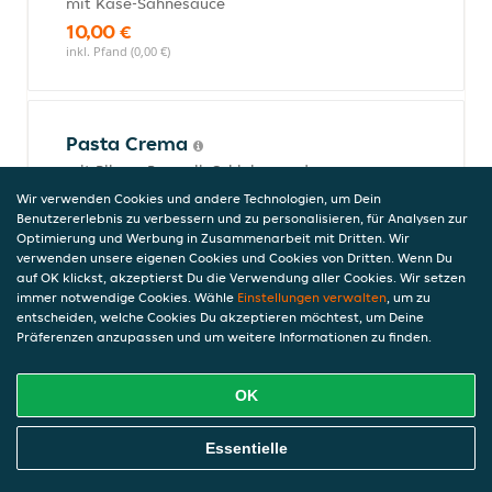
mit Käse-Sahnesauce
10,00 €
inkl. Pfand (0,00 €)
Pasta Crema
mit Pilzen, Broccoli, Schinken und
Rahmsauce
Wir verwenden Cookies und andere Technologien, um Dein
10,00 €
Benutzererlebnis zu verbessern und zu personalisieren, für Analysen zur
Optimierung und Werbung in Zusammenarbeit mit Dritten. Wir
inkl. Pfand (0,00 €)
verwenden unsere eigenen Cookies und Cookies von Dritten. Wenn Du
auf OK klickst, akzeptierst Du die Verwendung aller Cookies. Wir setzen
immer notwendige Cookies. Wähle
Einstellungen verwalten
, um zu
entscheiden, welche Cookies Du akzeptieren möchtest, um Deine
Pasta Napolitana
Präferenzen anzupassen und um weitere Informationen zu finden.
mit Tomatensauce
8,00 €
OK
inkl. Pfand (0,00 €)
Online Essen Bestellen
Essentielle