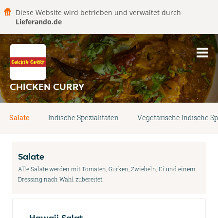
Diese Website wird betrieben und verwaltet durch
Lieferando.de
CHICKEN CURRY
Salate
Indische Spezialitäten
Vegetarische Indische Sp
Salate
Alle Salate werden mit Tomaten, Gurken, Zwiebeln, Ei und einem
Dressing nach Wahl zubereitet.
Hawaii Salat